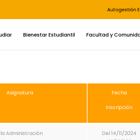
Autogestión E
udiar
Bienestar Estudiantil
Facultad y Comunid
Asignatura
Fecha
Inscripción
la Administración
Del 14/11/2024