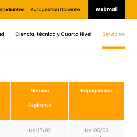
studiantes
Autogestión Docente
Webmail
ad
Ciencia, técnica y Cuarto Nivel
Servicios
Nómina
Impugnación
Aspirante
Del 17/02
Del 05/03